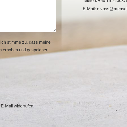
Telefon: +49 151-23087
E-Mail: n.voss@mensc
 Ich stimme zu, dass meine
h erhoben und gespeichert
 E-Mail widerrufen.