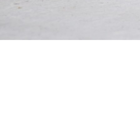
Nicole Voß
Schottland Straße 2
58675 Hemer
Telefon: +49 151-23087888
E-Mail:
n.voss@menschhundbeziehung.de